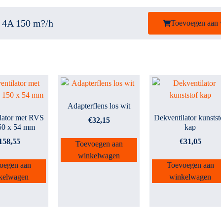
V 4A 150 m?/h
Toevoegen aan
Adapterflens los wit
lator met RVS
Dekventilator kunstst
€
32,15
50 x 54 mm
kap
158,55
€
31,05
Toevoegen aan
winkelwagen
oegen aan
Toevoegen aan
kelwagen
winkelwagen