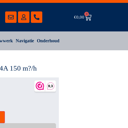
0
€
0,00
wwerk
Navigatie
Onderhoud
V 4A 150 m?/h