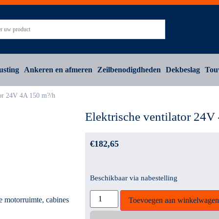
usting
Ankeren en afmeren
Zeilbenodigdheden
Dekbeslag
Tou
tor 24V 4A 150 m?/h
Elektrische ventilator 24
€
182,65
Beschikbaar via nabestelling
e motorruimte, cabines
Toevoegen aan winkelwagen