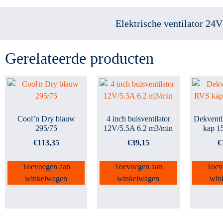
Elektrische ventilator 24
Gerelateerde producten
Cool’n Dry blauw
4 inch buisventilator
Dekventi
295/75
12V/5.5A 6.2 m3/min
kap 1
€
113,35
€
39,15
€
Toevoegen aan
Toevoegen aan
Toev
winkelwagen
winkelwagen
win