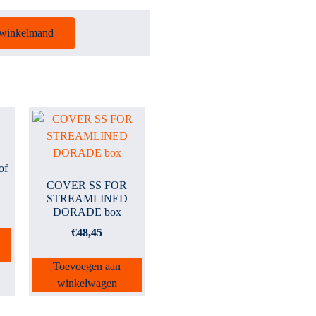
 winkelmand
of
COVER SS FOR
STREAMLINED
DORADE box
€
48,45
Toevoegen aan
winkelwagen