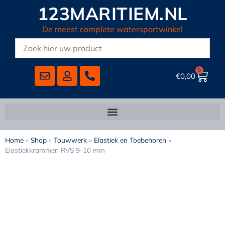
123MARITIEM.NL
De meest complete watersportwinkel
0
€
0,00
Home
»
Shop
»
Touwwerk
»
Elastiek en Toebehoren
»
Elastiekkrammen RVS 9-10 mm