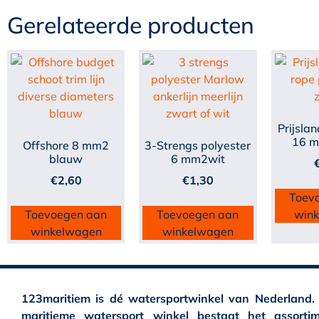
Gerelateerde producten
Prijsla
16 
Offshore 8 mm2
3-Strengs polyester
blauw
6 mm2wit
€
2,60
€
1,30
Toev
Toevoegen aan
Toevoegen aan
win
winkelwagen
winkelwagen
123maritiem is dé watersportwinkel van Nederland.
maritieme watersport winkel bestaat het assortim