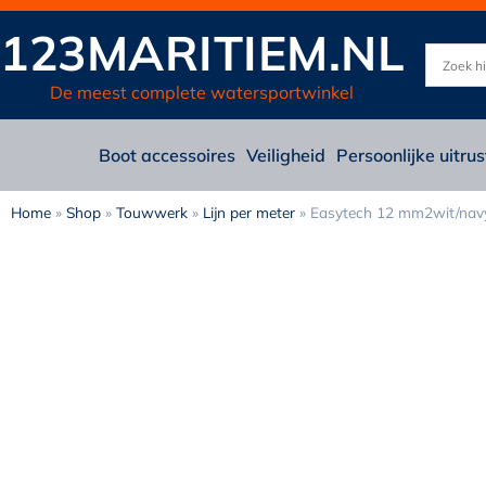
123MARITIEM.NL
De meest complete watersportwinkel
Boot accessoires
Veiligheid
Persoonlijke uitrus
Home
»
Shop
»
Touwwerk
»
Lijn per meter
»
Easytech 12 mm2wit/nav