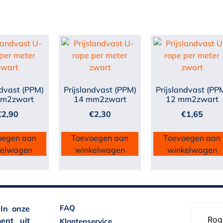
ndvast (PPM)
Prijslandvast (PPM)
Prijslandvast (PP
mm2zwart
14 mm2zwart
12 mm2zwart
€
2,90
€
2,30
€
1,65
oegen aan
Toevoegen aan
Toevoegen aan
kelwagen
winkelwagen
winkelwagen
FAQ
 In onze
ent uit
Klantenservice