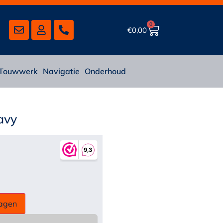
0
€
0,00
Touwwerk
Navigatie
Onderhoud
avy
agen