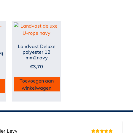
Landvast Deluxe
polyester 12
M)
mm2navy
€
3,70
Toevoegen aan
winkelwagen