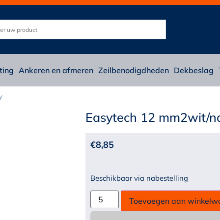
ting
Ankeren en afmeren
Zeilbenodigdheden
Dekbeslag
y
Easytech 12 mm2wit/n
€
8,85
Beschikbaar via nabestelling
Toevoegen aan winkelw