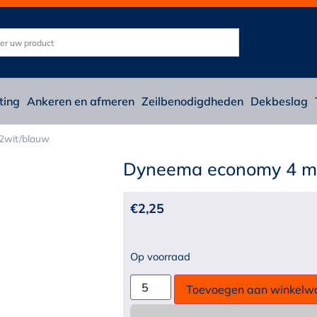
ting
Ankeren en afmeren
Zeilbenodigdheden
Dekbeslag
2wit/blauw
Dyneema economy 4 m
€
2,25
Op voorraad
Toevoegen aan winkelw