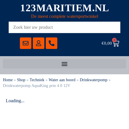
123MARITIEM.NL
De meest complete watersportwinkel
0
€
0,00
Home
»
Shop
»
Techniek
»
Water aan boord
»
Drinkwaterpomp
»
Drinkwaterpomp AquaKing prm 4.0 12V
Loading...