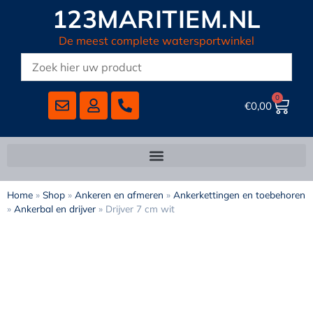
123MARITIEM.NL
De meest complete watersportwinkel
0
€
0,00
Home
»
Shop
»
Ankeren en afmeren
»
Ankerkettingen en toebehoren
»
Ankerbal en drijver
»
Drijver 7 cm wit