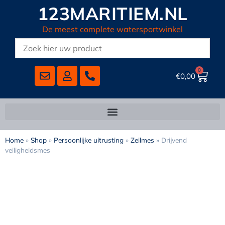
123MARITIEM.NL
De meest complete watersportwinkel
0
€
0,00
Home
»
Shop
»
Persoonlijke uitrusting
»
Zeilmes
»
Drijvend
veiligheidsmes