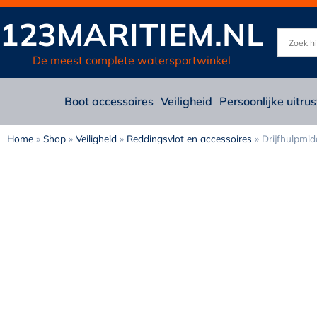
123MARITIEM.NL
De meest complete watersportwinkel
Boot accessoires
Veiligheid
Persoonlijke uitrus
Home
»
Shop
»
Veiligheid
»
Reddingsvlot en accessoires
»
Drijfhulpmid