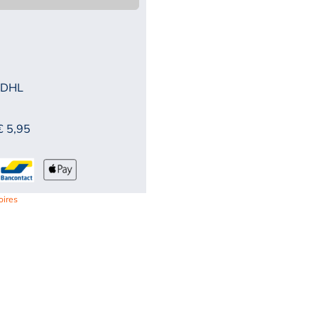
 DHL
€ 5,95
oires