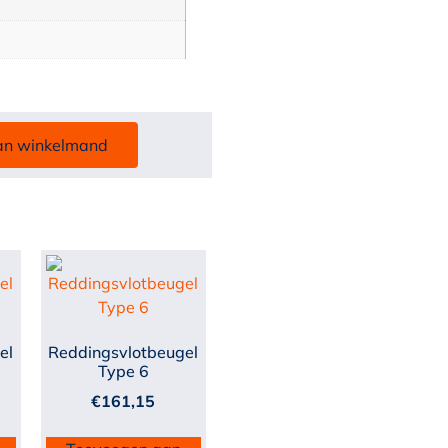
an winkelmand
el
Reddingsvlotbeugel
Type 6
€
161,15