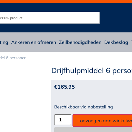
ting
Ankeren en afmeren
Zeilbenodigdheden
Dekbeslag
del 6 personen
Drijfhulpmiddel 6 pers
€
165,95
Beschikbaar via nabestelling
Toevoegen aan winkelw