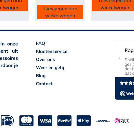
oegen aan
Toevoegen aan
kelwagen
winkelwagen
Toevoegen aan
winkelwagen
FAQ
 In onze
ent uit
Klantenservice
essoires
Over ons
rdoor je
Weer en getij
Blog
Contact