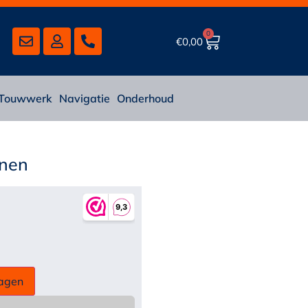
0
€
0,00
Touwwerk
Navigatie
Onderhoud
onen
agen