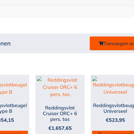
onen
Toevoegen a
svlotbeugel
Reddingsvlotbeug
Reddingsvlot
ype B
Universeel
Cruiser ORC+ 6
pers. tas
354,15
€
523,95
€
1.657,65