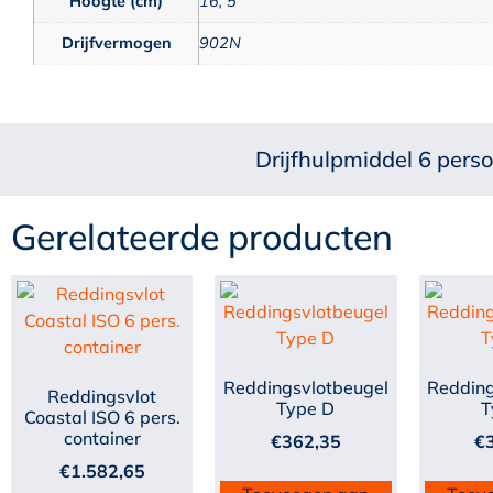
Hoogte (cm)
16, 5
Drijfvermogen
902N
Drijfhulpmiddel 6 pers
Gerelateerde producten
Reddingsvlotbeugel
Redding
Reddingsvlot
Type D
T
Coastal ISO 6 pers.
container
€
362,35
€
€
1.582,65