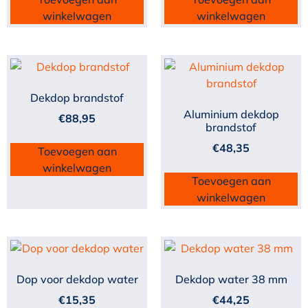
winkelwagen
winkelwagen
Dekdop brandstof
Aluminium dekdop
€
88,95
brandstof
€
48,35
Toevoegen aan
winkelwagen
Toevoegen aan
winkelwagen
Dop voor dekdop water
Dekdop water 38 mm
€
15,35
€
44,25