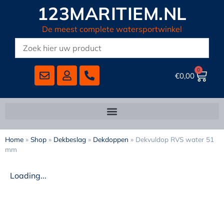
123MARITIEM.NL
De meest complete watersportwinkel
0
€
0,00
Home
»
Shop
»
Dekbeslag
»
Dekdoppen
»
Dekvuldop RVS water 51
mm
Loading...