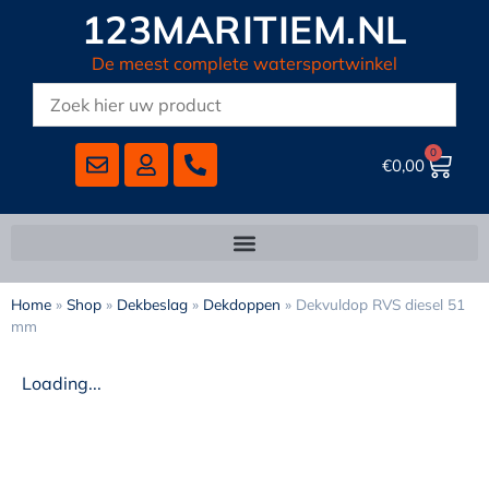
123MARITIEM.NL
De meest complete watersportwinkel
0
€
0,00
Home
»
Shop
»
Dekbeslag
»
Dekdoppen
»
Dekvuldop RVS diesel 51
mm
Loading...