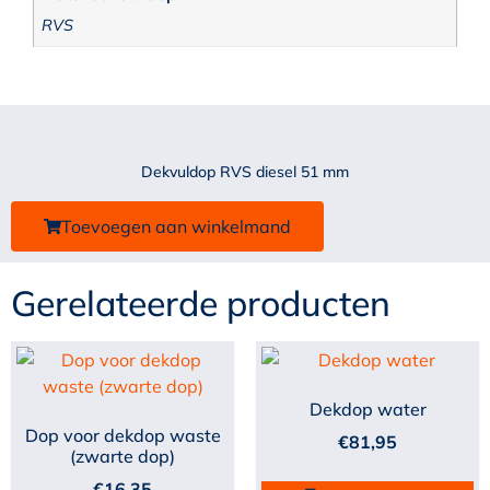
RVS
Dekvuldop RVS diesel 51 mm
Toevoegen aan winkelmand
Gerelateerde producten
Dekdop water
Dop voor dekdop waste
€
81,95
(zwarte dop)
€
16,35