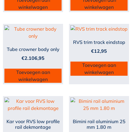
Toevoegen aan
Toevoegen aan
winkelwagen
winkelwagen
RVS trim track eindstop
Tube crowner body only
€
12,95
€
2.106,95
Toevoegen aan
Toevoegen aan
winkelwagen
winkelwagen
Kar voor RVS low profile
Bimini rail aluminium 25
rail dekmontage
mm 1.80 m