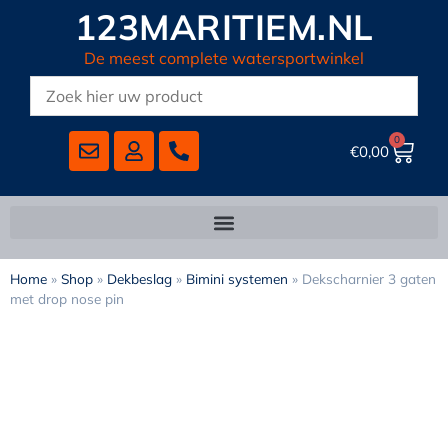
123MARITIEM.NL
De meest complete watersportwinkel
0
€
0,00
Home
»
Shop
»
Dekbeslag
»
Bimini systemen
»
Dekscharnier 3 gaten
met drop nose pin