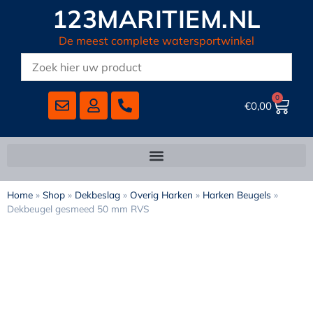
123MARITIEM.NL
De meest complete watersportwinkel
0
€
0,00
Home
»
Shop
»
Dekbeslag
»
Overig Harken
»
Harken Beugels
»
Dekbeugel gesmeed 50 mm RVS