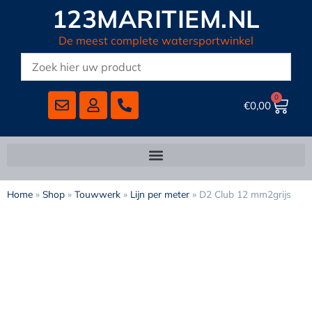
123MARITIEM.NL
De meest complete watersportwinkel
0
€
0,00
Home
»
Shop
»
Touwwerk
»
Lijn per meter
»
D2 Club 12 mm2grijs