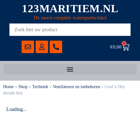
123MARITIEM.NL
De meest complete watersportwinkel
0
€
0,00
Home
»
Shop
»
Techniek
»
Ventilatoren en toebehoren
»
Cool’n Dry
dorade box
Loading...