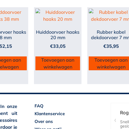
rvoer haaks
Huiddoorvoer haaks
Rubber kabel
8 mm
20 mm
dekdoorvoer 7 m
52,15
€
33,05
€
35,95
oegen aan
Toevoegen aan
Toevoegen aan
kelwagen
winkelwagen
winkelwagen
FAQ
 In onze
ent uit
Klantenservice
essoires
Over ons
rdoor je