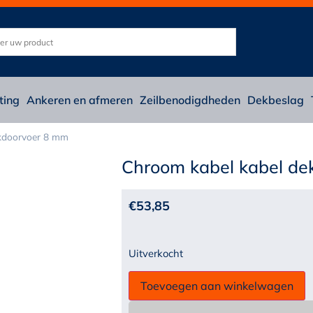
ting
Ankeren en afmeren
Zeilbenodigdheden
Dekbeslag
kdoorvoer 8 mm
Chroom kabel kabel de
€
53,85
Uitverkocht
Toevoegen aan winkelwagen