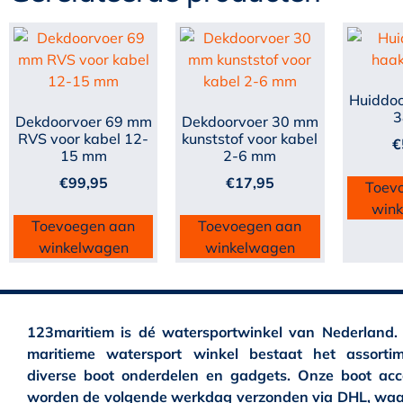
Huiddoo
3
Dekdoorvoer 69 mm
Dekdoorvoer 30 mm
RVS voor kabel 12-
kunststof voor kabel
€
15 mm
2-6 mm
€
99,95
€
17,95
Toev
win
Toevoegen aan
Toevoegen aan
winkelwagen
winkelwagen
123maritiem is dé watersportwinkel van Nederland.
maritieme watersport winkel bestaat het assortim
diverse boot onderdelen en gadgets. Onze boot acc
worden de volgende werkdag verzonden via DHL, waa