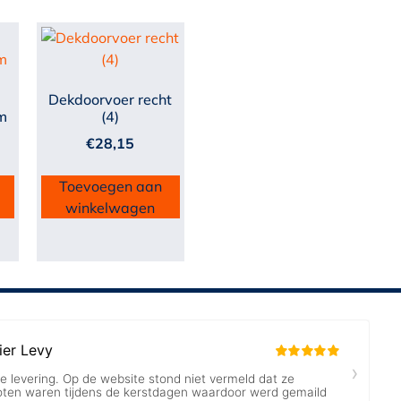
Dekdoorvoer recht
m
(4)
€
28,15
Toevoegen aan
winkelwagen