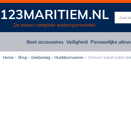
123MARITIEM.NL
De meest complete watersportwinkel
Boot accessoires
Veiligheid
Persoonlijke uitrus
Home
»
Shop
»
Dekbeslag
»
Huiddoorvoeren
»
Chroom kabel kabel de