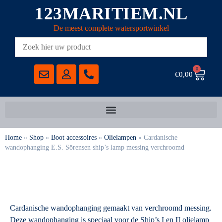
123MARITIEM.NL
De meest complete watersportwinkel
0
€
0,00
Home
»
Shop
»
Boot accessoires
»
Olielampen
»
Cardanische
wandophanging E.S. Sörensen ship’s lamp messing verchroomd
Cardanische wandophanging gemaakt van verchroomd messing.
Deze wandophanging is speciaal voor de Ship’s I en II olielamp