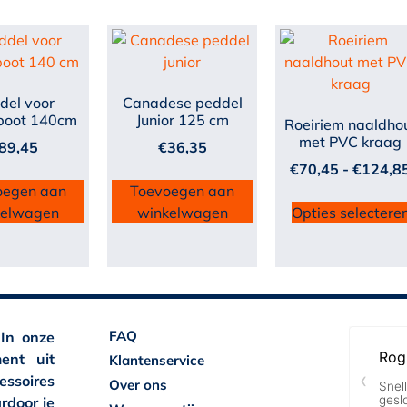
del voor
Canadese peddel
boot 140cm
Junior 125 cm
Roeiriem naaldho
met PVC kraag
89,45
€
36,35
€
70,45
-
€
124,8
oegen aan
Toevoegen aan
kelwagen
winkelwagen
Opties selectere
FAQ
 In onze
ent uit
Klantenservice
essoires
Over ons
rdoor je