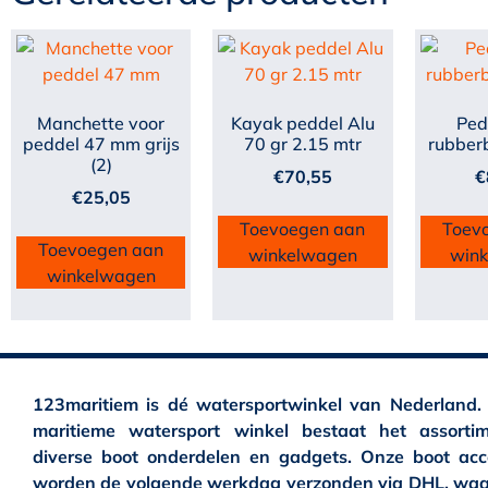
Manchette voor
Kayak peddel Alu
Ped
peddel 47 mm grijs
70 gr 2.15 mtr
rubber
(2)
€
70,55
€
€
25,05
Toevoegen aan
Toev
Toevoegen aan
winkelwagen
win
winkelwagen
123maritiem is dé watersportwinkel van Nederland.
maritieme watersport winkel bestaat het assortim
diverse boot onderdelen en gadgets. Onze boot acc
worden de volgende werkdag verzonden via DHL, waa