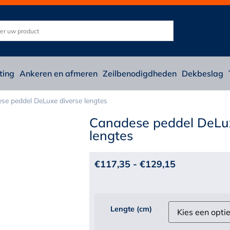
ting
Ankeren en afmeren
Zeilbenodigdheden
Dekbeslag
se peddel DeLuxe diverse lengtes
Canadese peddel DeLux
lengtes
€
117,35
-
€
129,15
Lengte (cm)