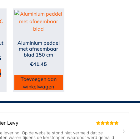
ut
Aluminium peddel
met afneembaar
blad 150 cm
5
€
41,45
n
Toevoegen aan
winkelwagen