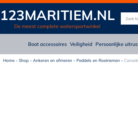
123MARITIEM.NL
De meest complete watersportwinkel
Boot accessoires
Veiligheid
Persoonlijke uitrus
Home
»
Shop
»
Ankeren en afmeren
»
Peddels en Roeiriemen
»
Canade