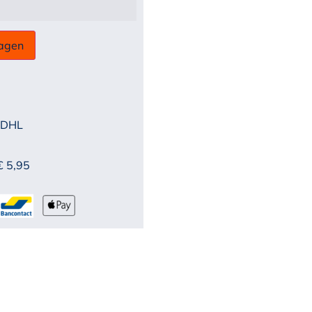
agen
 DHL
€ 5,95