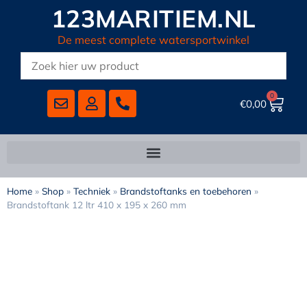
123MARITIEM.NL
De meest complete watersportwinkel
0
€
0,00
Home
»
Shop
»
Techniek
»
Brandstoftanks en toebehoren
»
Brandstoftank 12 ltr 410 x 195 x 260 mm