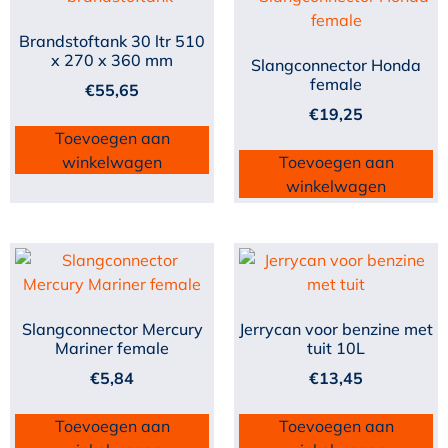
Brandstoftank 30 ltr 510
x 270 x 360 mm
Slangconnector Honda
female
€
55,65
€
19,25
Toevoegen aan
winkelwagen
Toevoegen aan
winkelwagen
Slangconnector Mercury
Jerrycan voor benzine met
Mariner female
tuit 10L
€
5,84
€
13,45
Toevoegen aan
Toevoegen aan