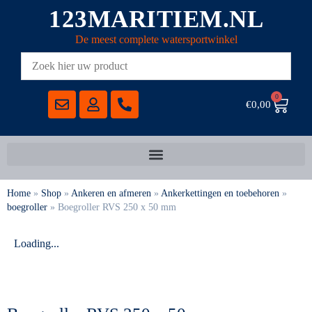
123MARITIEM.NL
De meest complete watersportwinkel
0
€
0,00
Home
»
Shop
»
Ankeren en afmeren
»
Ankerkettingen en toebehoren
»
boegroller
»
Boegroller RVS 250 x 50 mm
Loading...