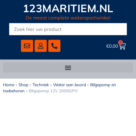
123MARITIEM.NL
De meest complete watersportwinkel
0
€
0,00
Home
»
Shop
»
Techniek
»
Water aan boord
»
Bilgepomp en
toebehoren
»
Bilgepomp 12V 2000GPH