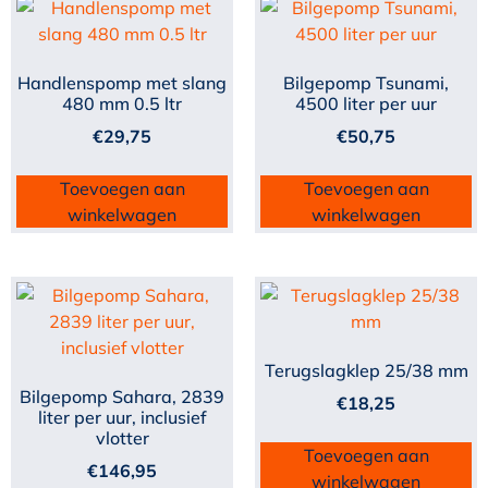
Handlenspomp met slang
Bilgepomp Tsunami,
480 mm 0.5 ltr
4500 liter per uur
€
29,75
€
50,75
Toevoegen aan
Toevoegen aan
winkelwagen
winkelwagen
Terugslagklep 25/38 mm
Bilgepomp Sahara, 2839
€
18,25
liter per uur, inclusief
vlotter
Toevoegen aan
€
146,95
winkelwagen