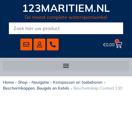
123MARITIEM.NL
De meest complete watersportwinkel
0
€
0,00
Home
»
Shop
»
Navigatie
»
Kompassen en toebehoren
»
Beschermkappen, Beugels en Ketels
»
Beschermkap Contest 130