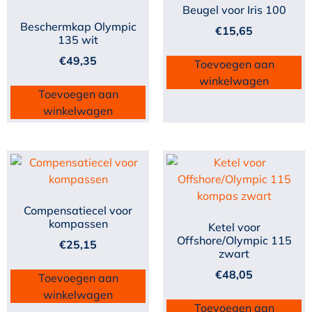
Beugel voor Iris 100
Beschermkap Olympic
€
15,65
135 wit
€
49,35
Toevoegen aan
winkelwagen
Toevoegen aan
winkelwagen
Compensatiecel voor
kompassen
Ketel voor
Offshore/Olympic 115
€
25,15
zwart
€
48,05
Toevoegen aan
winkelwagen
Toevoegen aan