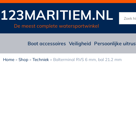
123MARITIEM.NL
De meest complete watersportwinkel
Boot accessoires
Veiligheid
Persoonlijke uitrus
Home
»
Shop
»
Techniek
»
Balterminal RVS 6 mm, bal 21.2 mm