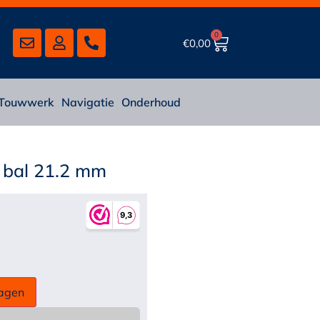
0
€
0,00
Touwwerk
Navigatie
Onderhoud
 bal 21.2 mm
agen