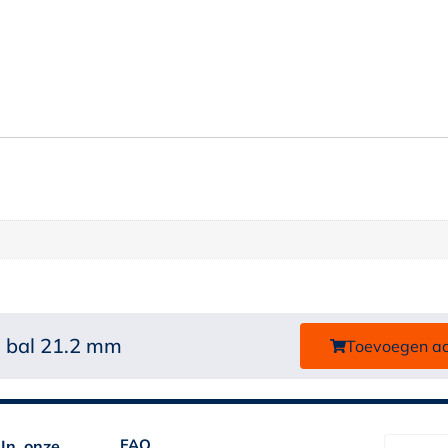
 bal 21.2 mm
Toevoegen a
FAQ
 In onze