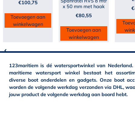
Spanratel RVS 8 mtr
€
100,75
x 50 mm met haak
€
€
80,55
Toevoegen aan
Toev
winkelwagen
Toevoegen aan
win
winkelwagen
123maritiem is dé watersportwinkel van Nederland.
maritieme watersport winkel bestaat het assortim
diverse boot onderdelen en gadgets. Onze boot acc
worden de volgende werkdag verzonden via DHL, waa
jouw product de volgende werkdag aan boord hebt.