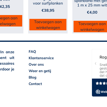
Spanband met ge
voor surfplanken
1 m x 25 mm wi
42,35
€
38,95
€
4,00
oegen aan
Toevoegen aan
kelwagen
Toevoegen aan
winkelwagen
winkelwagen
FAQ
 In onze
ent uit
Klantenservice
essoires
Over ons
rdoor je
Weer en getij
Blog
Contact