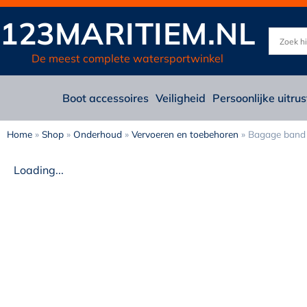
123MARITIEM.NL
De meest complete watersportwinkel
Boot accessoires
Veiligheid
Persoonlijke uitrus
Home
»
Shop
»
Onderhoud
»
Vervoeren en toebehoren
»
Bagage band 
Loading...