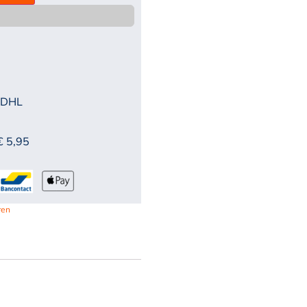
 DHL
€ 5,95
ren