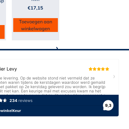
sp
t
€
17,15
Toevoegen aan
winkelwagen