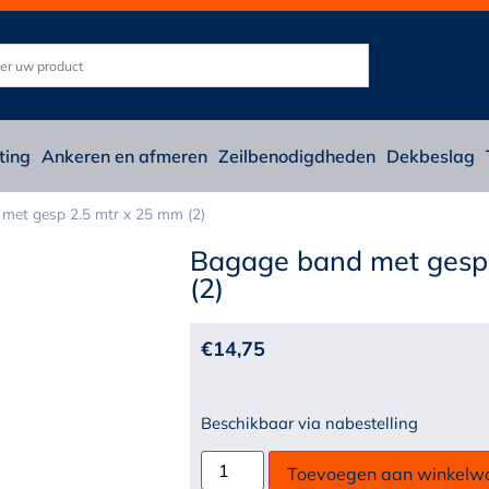
ting
Ankeren en afmeren
Zeilbenodigdheden
Dekbeslag
met gesp 2.5 mtr x 25 mm (2)
Bagage band met gesp
(2)
€
14,75
Beschikbaar via nabestelling
Toevoegen aan winkelw