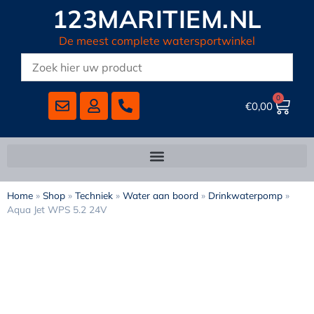
123MARITIEM.NL
De meest complete watersportwinkel
0
€
0,00
Home
»
Shop
»
Techniek
»
Water aan boord
»
Drinkwaterpomp
»
Aqua Jet WPS 5.2 24V