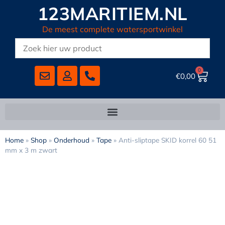
123MARITIEM.NL
De meest complete watersportwinkel
0
€
0,00
Home
»
Shop
»
Onderhoud
»
Tape
»
Anti-sliptape SKID korrel 60 51
mm x 3 m zwart