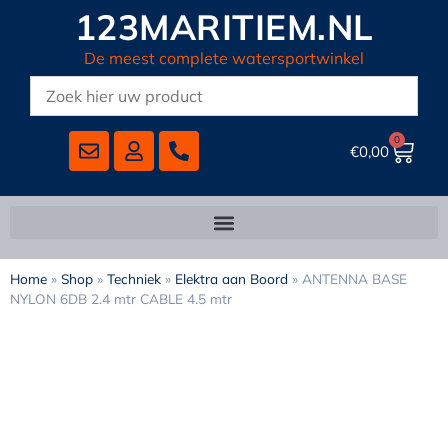
123MARITIEM.NL
De meest complete watersportwinkel
0
€
0,00
Home
»
Shop
»
Techniek
»
Elektra aan Boord
»
ANTENNA BASE
NYLON 6DB 2.4 mtr CABLE 4.5 mtr