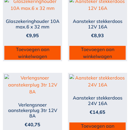
Glaszekeringhouder 10A
Aansteker stekkerdoos
max.6 x 32 mm
12V 16A
€
9,95
€
8,93
Toevoegen aan
Toevoegen aan
winkelwagen
winkelwagen
Aansteker stekkerdoos
24V 16A
Verlengsnoer
aanstekerplug 3tr 12V
€
14,65
8A
€
40,75
Toevoegen aan