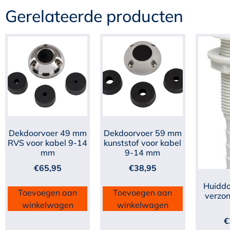
Gerelateerde producten
Dekdoorvoer 49 mm
Dekdoorvoer 59 mm
RVS voor kabel 9-14
kunststof voor kabel
mm
9-14 mm
€
65,95
€
38,95
Huiddo
Toevoegen aan
Toevoegen aan
verzon
winkelwagen
winkelwagen
€