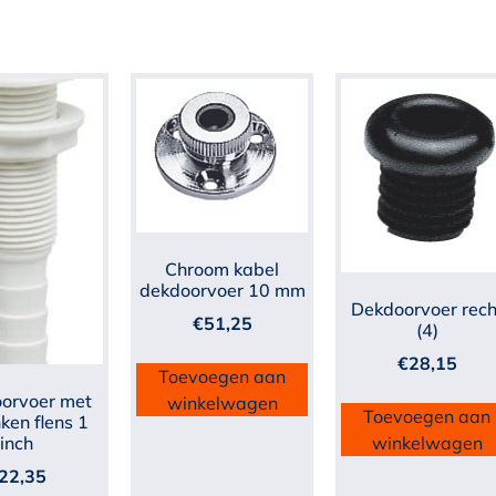
Chroom kabel
dekdoorvoer 10 mm
Dekdoorvoer rech
€
51,25
(4)
€
28,15
Toevoegen aan
orvoer met
winkelwagen
Toevoegen aan
ken flens 1
winkelwagen
inch
22,35