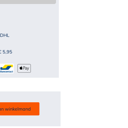
 DHL
€ 5,95
an winkelmand