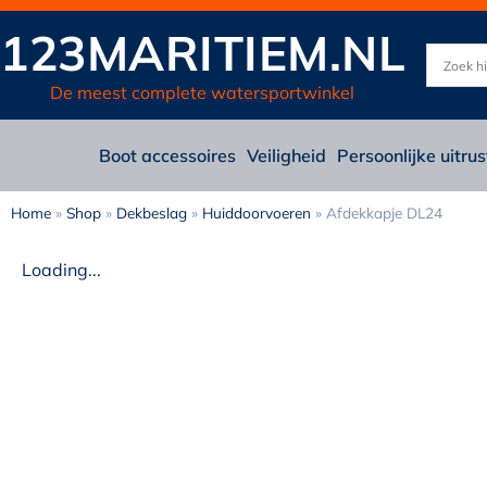
123MARITIEM.NL
De meest complete watersportwinkel
Boot accessoires
Veiligheid
Persoonlijke uitrus
Home
»
Shop
»
Dekbeslag
»
Huiddoorvoeren
»
Afdekkapje DL24
Loading...