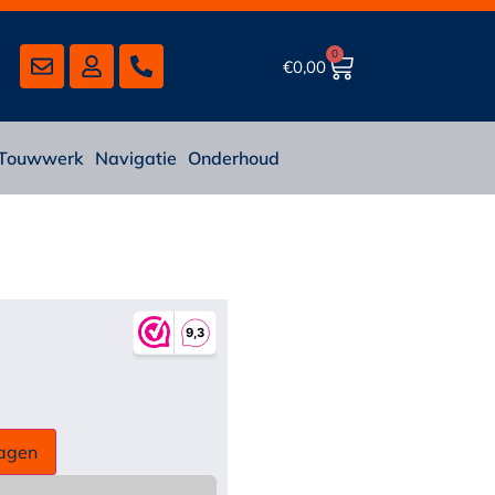
0
€
0,00
Touwwerk
Navigatie
Onderhoud
agen