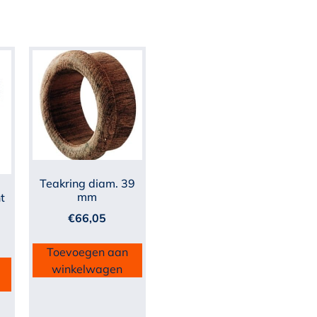
Teakring diam. 39
mm
t
€
66,05
Toevoegen aan
winkelwagen