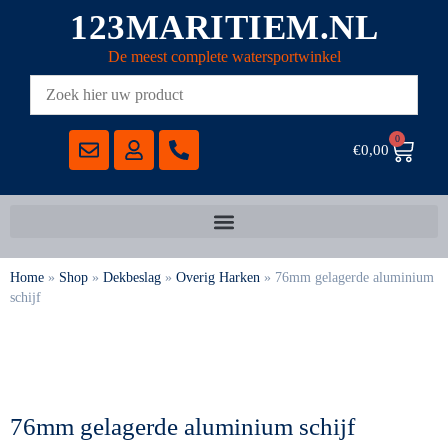
123MARITIEM.NL
De meest complete watersportwinkel
0
€
0,00
Home
»
Shop
»
Dekbeslag
»
Overig Harken
»
76mm gelagerde aluminium
schijf
76mm gelagerde aluminium schijf