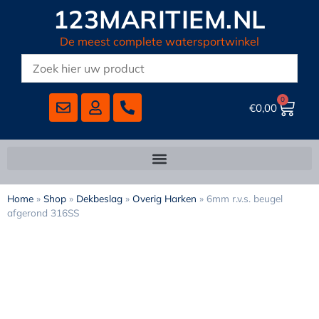
123MARITIEM.NL
De meest complete watersportwinkel
0
€
0,00
Home
»
Shop
»
Dekbeslag
»
Overig Harken
»
6mm r.v.s. beugel
afgerond 316SS