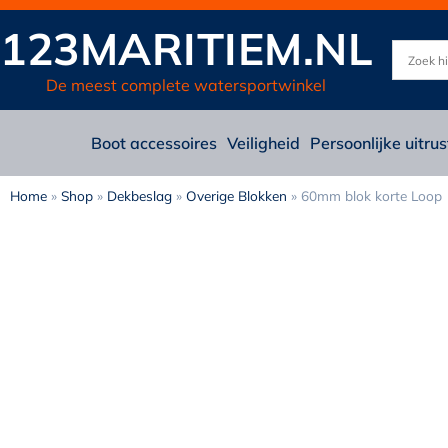
123MARITIEM.NL
De meest complete watersportwinkel
Boot accessoires
Veiligheid
Persoonlijke uitrus
Home
»
Shop
»
Dekbeslag
»
Overige Blokken
»
60mm blok korte Loop