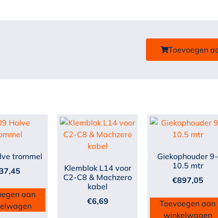
Toevoegen a
lve trommel
Giekophouder 9
10.5 mtr
Klemblok L14 voor
37,45
C2-C8 & Machzero
€
897,05
kabel
oegen aan
€
6,69
Toevoegen aan
kelwagen
winkelwagen