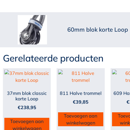
60mm blok korte Loop
Gerelateerde producten
37mm blok classic
811 Halve trommel
609 Ha
korte Loop
€
39,85
€
€
238,95
Toevoegen aan
Toev
Toevoegen aan
winkelwagen
win
winkelwagen