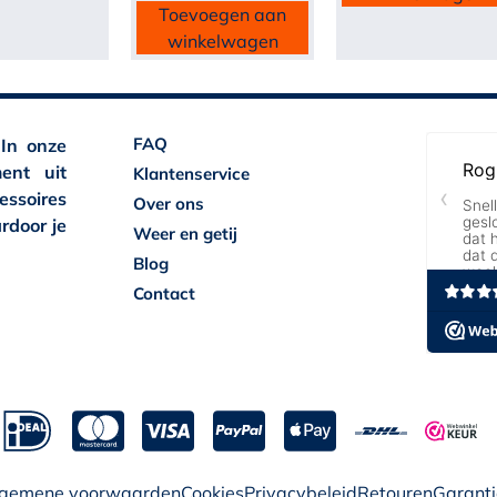
Toevoegen aan
winkelwagen
FAQ
 In onze
ent uit
Klantenservice
essoires
Over ons
rdoor je
Weer en getij
Blog
Contact
lgemene voorwaarden
Cookies
Privacybeleid
Retouren
Garanti