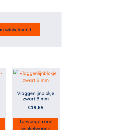
an winkelmand
-
Vlaggenlijnblokje
zwart 8 mm
€
19,65
Toevoegen aan
winkelwagen