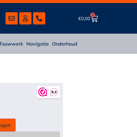
0
€
0,00
Touwwerk
Navigatie
Onderhoud
agen