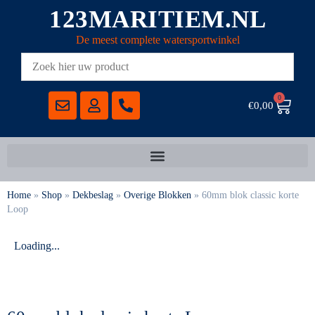
123MARITIEM.NL
De meest complete watersportwinkel
0
€
0,00
Home
»
Shop
»
Dekbeslag
»
Overige Blokken
»
60mm blok classic korte
Loop
Loading...