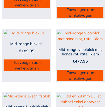
winkelwagen
Toevoegen aan
winkelwagen
Mid-range blok HL
Mid-range vioolblok met
€
189,95
hondsvot, ratel, klem
€
477,95
Toevoegen aan
winkelwagen
Toevoegen aan
winkelwagen
Mid-range 1-schijfsblok