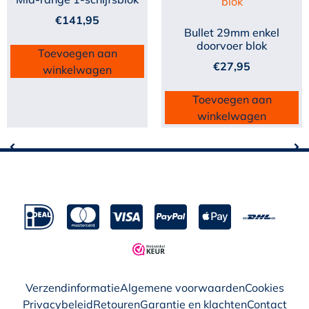
€
141,95
Bullet 29mm enkel
doorvoer blok
Toevoegen aan
€
27,95
winkelwagen
Toevoegen aan
winkelwagen
Verzendinformatie
Algemene voorwaarden
Cookies
Privacybeleid
Retouren
Garantie en klachten
Contact