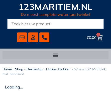
123MARITIEM.NL
De meest complete watersportwinkel
0
€
0,00
Home
»
Shop
»
Dekbeslag
»
Harken Blokken
»
57mm ESP RVS blok
met hondsvot
Loading...