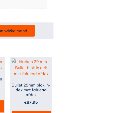
an winkelmand
in
k
Bullet 29mm blok in-
dek met fairlead
afdek
€
87,95