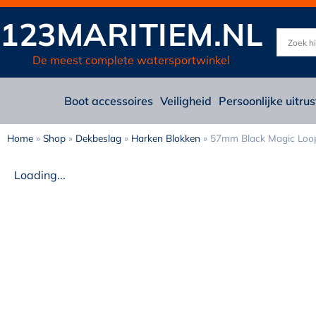
123MARITIEM.NL
De meest complete watersportwinkel
Boot accessoires
Veiligheid
Persoonlijke uitrus
Home
»
Shop
»
Dekbeslag
»
Harken Blokken
»
57mm Black Magic Loop 
Loading...