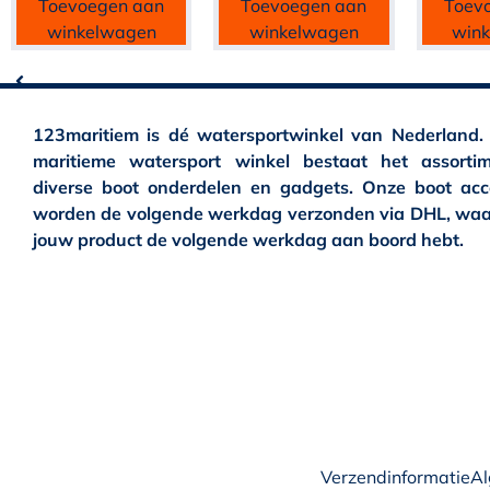
Toevoegen aan
Toevoegen aan
Toev
winkelwagen
winkelwagen
win
123maritiem is dé watersportwinkel van Nederland.
maritieme watersport winkel bestaat het assortim
diverse boot onderdelen en gadgets. Onze boot acc
worden de volgende werkdag verzonden via DHL, waa
jouw product de volgende werkdag aan boord hebt.
Verzendinformatie
A