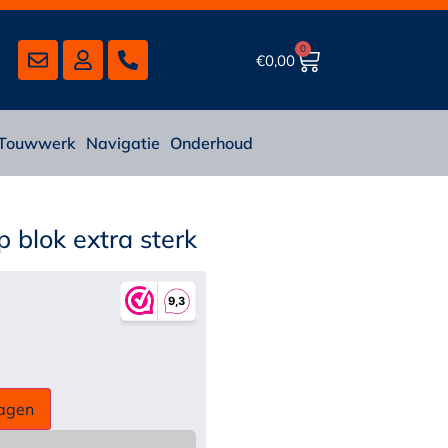
0
€
0,00
Touwwerk
Navigatie
Onderhoud
blok extra sterk
agen