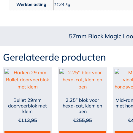
Werkbelasting
1134 kg
57mm Black Magic Loop
Gerelateerde producten
Bullet 29mm
2.25” blok voor
Mid-ran
doorvoerblok met
hexa-cat, klem en
met hon
klem
pen
€
113,95
€
255,95
€