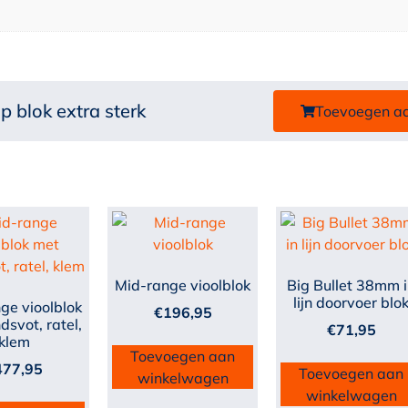
 blok extra sterk
Toevoegen a
Mid-range vioolblok
Big Bullet 38mm 
lijn doorvoer blo
ge vioolblok
€
196,95
dsvot, ratel,
€
71,95
klem
Toevoegen aan
477,95
Toevoegen aan
winkelwagen
winkelwagen