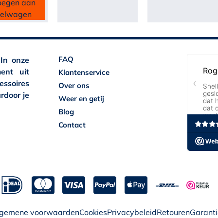
oegen aan
kelwagen
FAQ
 In onze
ent uit
Klantenservice
essoires
Over ons
rdoor je
Weer en getij
Blog
Contact
lgemene voorwaarden
Cookies
Privacybeleid
Retouren
Garanti