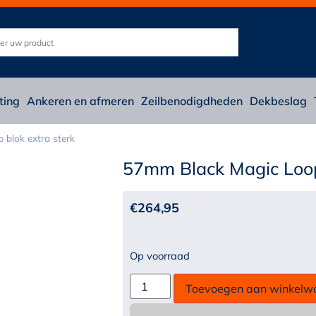
ting
Ankeren en afmeren
Zeilbenodigdheden
Dekbeslag
blok extra sterk
57mm Black Magic Loop 
€
264,95
Op voorraad
Toevoegen aan winkelw