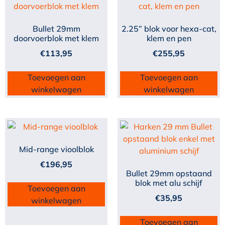
Bullet 29mm
2.25” blok voor hexa-cat,
doorvoerblok met klem
klem en pen
€
113,95
€
255,95
Toevoegen aan
Toevoegen aan
winkelwagen
winkelwagen
Mid-range vioolblok
€
196,95
Bullet 29mm opstaand
blok met alu schijf
Toevoegen aan
€
35,95
winkelwagen
Toevoegen aan