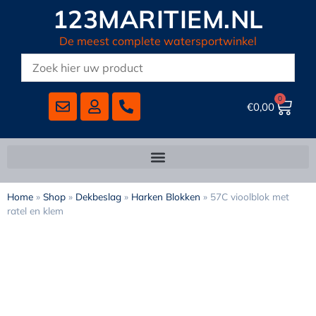
123MARITIEM.NL
De meest complete watersportwinkel
0
€
0,00
Home
»
Shop
»
Dekbeslag
»
Harken Blokken
»
57C vioolblok met
ratel en klem