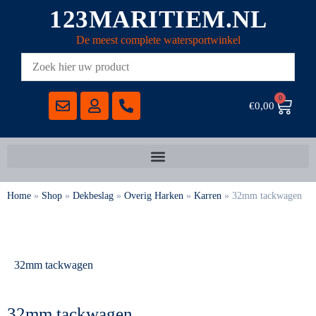
123MARITIEM.NL
De meest complete watersportwinkel
0
€
0,00
Home
»
Shop
»
Dekbeslag
»
Overig Harken
»
Karren
»
32mm tackwagen
32mm tackwagen
32mm tackwagen