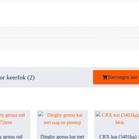
or keerfok (2)
Toevoegen aan
 genua rail
Dinghy genua kar met
CRX kar (3401kg) 