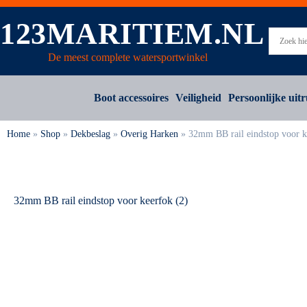
123MARITIEM.NL
De meest complete watersportwinkel
Boot accessoires
Veiligheid
Persoonlijke uitr
Home
»
Shop
»
Dekbeslag
»
Overig Harken
»
32mm BB rail eindstop voor k
32mm BB rail eindstop voor keerfok (2)