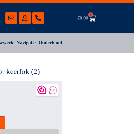
0
€
0,00
wwerk
Navigatie
Onderhoud
r keerfok (2)