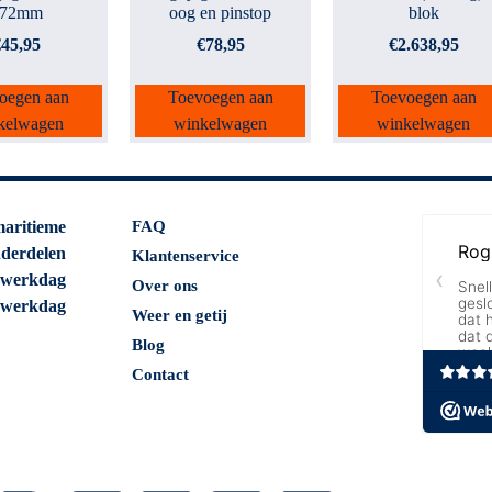
472mm
oog en pinstop
blok
€
45,95
€
78,95
€
2.638,95
oegen aan
Toevoegen aan
Toevoegen aan
kelwagen
winkelwagen
winkelwagen
maritieme
FAQ
nderdelen
Klantenservice
 werkdag
Over ons
 werkdag
Weer en getij
Blog
Contact