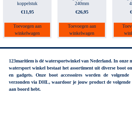
koppelstuk
240mm
€
11,95
€
26,95
Toevoegen aan
Toevoegen aan
Toev
winkelwagen
winkelwagen
win
123maritiem is dé watersportwinkel van Nederland. In onze 
watersport winkel bestaat het assortiment uit diverse boot o
en gadgets. Onze boot accessoires worden de volgende
verzonden via DHL, waardoor je jouw product de volgende
aan boord hebt.