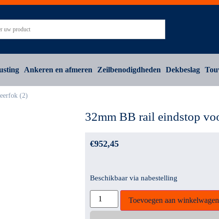
usting
Ankeren en afmeren
Zeilbenodigdheden
Dekbeslag
Tou
eerfok (2)
32mm BB rail eindstop voo
€
952,45
Beschikbaar via nabestelling
Toevoegen aan winkelwagen