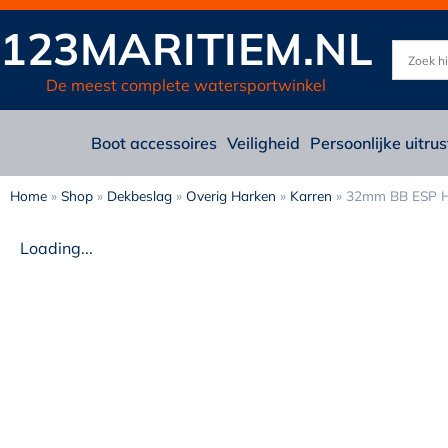
123MARITIEM.NL
De meest complete watersportwinkel
Boot accessoires
Veiligheid
Persoonlijke uitrus
Home
»
Shop
»
Dekbeslag
»
Overig Harken
»
Karren
»
32mm BB ESP HL
Loading...