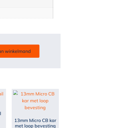
an winkelmand
l
13mm Micro CB kar
met loop bevesting