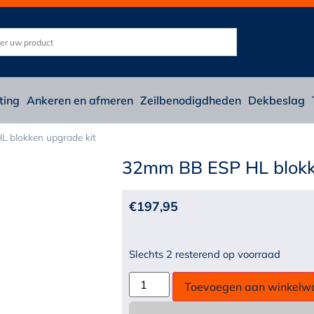
ting
Ankeren en afmeren
Zeilbenodigdheden
Dekbeslag
 blokken upgrade kit
32mm BB ESP HL blokk
€
197,95
Slechts 2 resterend op voorraad
Toevoegen aan winkelw