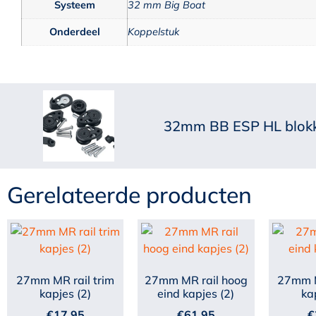
Systeem
32 mm Big Boat
Onderdeel
Koppelstuk
32mm BB ESP HL blokk
Gerelateerde producten
27mm MR rail trim
27mm MR rail hoog
27mm M
kapjes (2)
eind kapjes (2)
ka
€
17,95
€
61,95
€