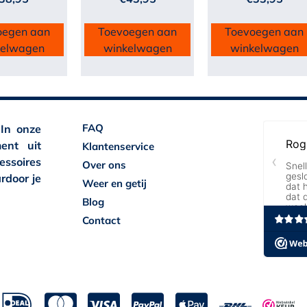
oegen aan
Toevoegen aan
Toevoegen aan
kelwagen
winkelwagen
winkelwagen
FAQ
 In onze
ent uit
Klantenservice
essoires
Over ons
rdoor je
Weer en getij
Blog
Contact