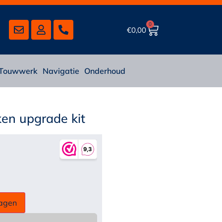
0
€
0,00
Touwwerk
Navigatie
Onderhoud
en upgrade kit
agen