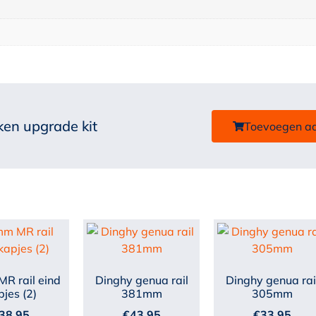
en upgrade kit
Toevoegen a
R rail eind
Dinghy genua rail
Dinghy genua rai
pjes (2)
381mm
305mm
38,95
€
43,95
€
33,95