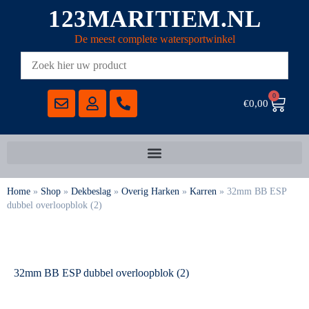
123MARITIEM.NL
De meest complete watersportwinkel
0
€
0,00
Home
»
Shop
»
Dekbeslag
»
Overig Harken
»
Karren
»
32mm BB ESP
dubbel overloopblok (2)
32mm BB ESP dubbel overloopblok (2)