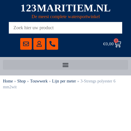
123MARITIEM.NL
De meest complete watersportwinkel
0
€
0,00
Home
»
Shop
»
Touwwerk
»
Lijn per meter
»
3-Strengs polyester 6
mm2wit