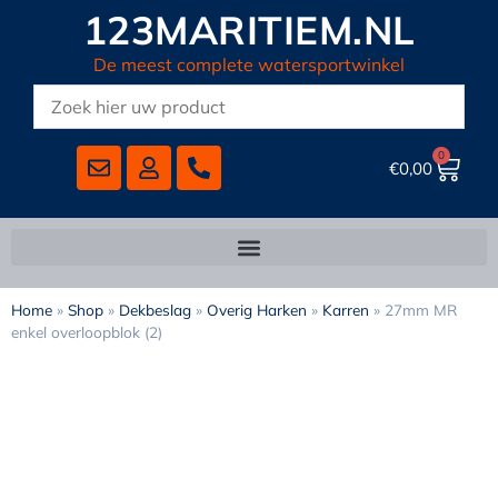
123MARITIEM.NL
De meest complete watersportwinkel
0
€
0,00
Home
»
Shop
»
Dekbeslag
»
Overig Harken
»
Karren
»
27mm MR
enkel overloopblok (2)