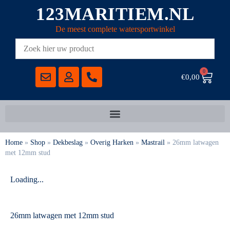
123MARITIEM.NL
De meest complete watersportwinkel
0
€
0,00
Home
»
Shop
»
Dekbeslag
»
Overig Harken
»
Mastrail
»
26mm latwagen
met 12mm stud
Loading...
26mm latwagen met 12mm stud