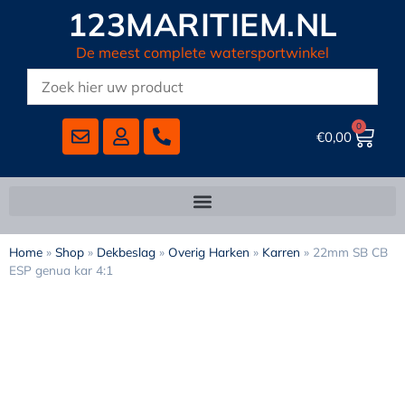
123MARITIEM.NL
De meest complete watersportwinkel
0
€
0,00
Home
»
Shop
»
Dekbeslag
»
Overig Harken
»
Karren
»
22mm SB CB
ESP genua kar 4:1