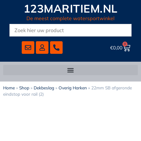
123MARITIEM.NL
De meest complete watersportwinkel
0
€
0,00
Home
»
Shop
»
Dekbeslag
»
Overig Harken
»
22mm SB afgeronde
eindstop voor rail (2)