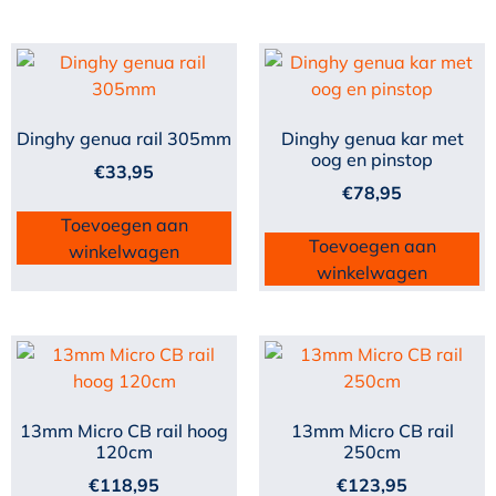
Dinghy genua rail 305mm
Dinghy genua kar met
oog en pinstop
€
33,95
€
78,95
Toevoegen aan
Toevoegen aan
winkelwagen
winkelwagen
13mm Micro CB rail hoog
13mm Micro CB rail
120cm
250cm
€
118,95
€
123,95