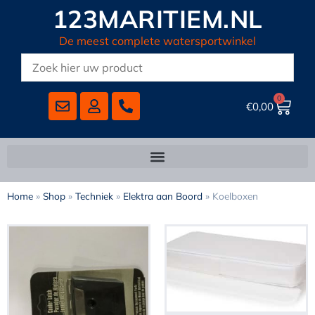
123MARITIEM.NL
De meest complete watersportwinkel
0
€
0,00
Home
»
Shop
»
Techniek
»
Elektra aan Boord
»
Koelboxen