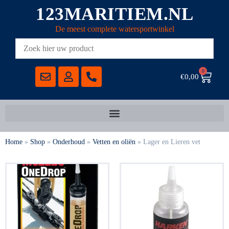
123MARITIEM.NL
De meest complete watersportwinkel
0
€
0,00
Home
»
Shop
»
Onderhoud
»
Vetten en oliën
»
Lager en Lieren vet