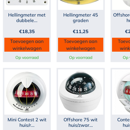
Hellingmeter met
Hellingmeter 45
Offshor
dubbele...
graden
h
€
18,35
€
11,25
€
Toevoegen aan
Toevoegen aan
Toev
winkelwagen
winkelwagen
win
Op voorraad
Op voorraad
Op 
Mini Contest 2 wit
Offshore 75 wit
Conte
huis/r...
huis/zwar...
hui