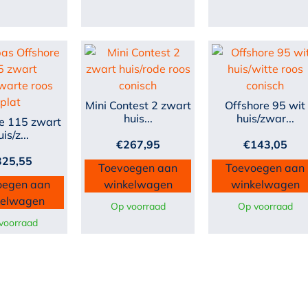
Mini Contest 2 zwart
Offshore 95 wit
huis...
huis/zwar...
e 115 zwart
uis/z...
€
267,95
€
143,05
325,55
Toevoegen aan
Toevoegen aan
oegen aan
winkelwagen
winkelwagen
kelwagen
Op voorraad
Op voorraad
voorraad