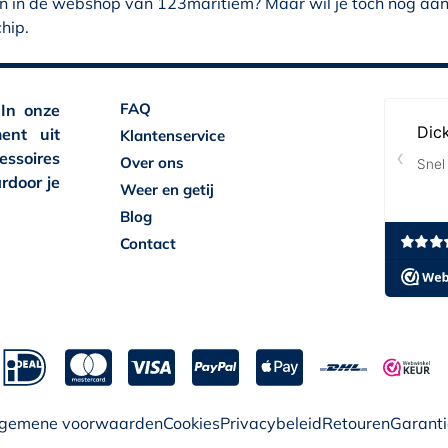
en in de webshop van 123maritiem? Maar wil je toch nog aanv
hip.
FAQ
 In onze
ent uit
Klantenservice
essoires
Over ons
rdoor je
Weer en getij
Blog
Contact
lgemene voorwaarden
Cookies
Privacybeleid
Retouren
Garanti