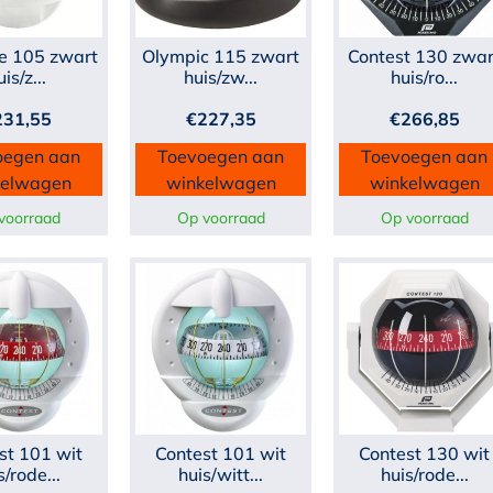
e 105 zwart
Olympic 115 zwart
Contest 130 zwar
uis/z...
huis/zw...
huis/ro...
231,55
€
227,35
€
266,85
oegen aan
Toevoegen aan
Toevoegen aan
kelwagen
winkelwagen
winkelwagen
voorraad
Op voorraad
Op voorraad
st 101 wit
Contest 101 wit
Contest 130 wit
s/rode...
huis/witt...
huis/rode...