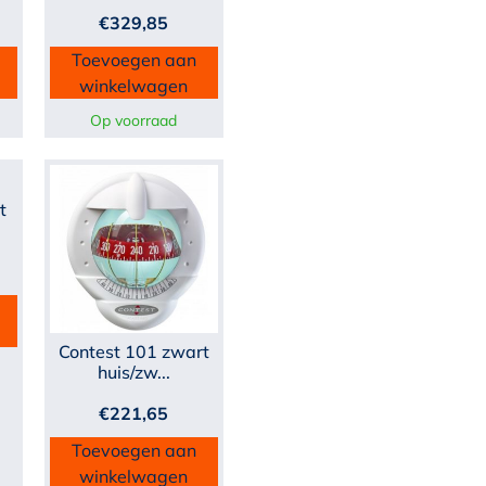
€
329,85
Toevoegen aan
winkelwagen
Op voorraad
t
Contest 101 zwart
huis/zw...
€
221,65
Toevoegen aan
winkelwagen