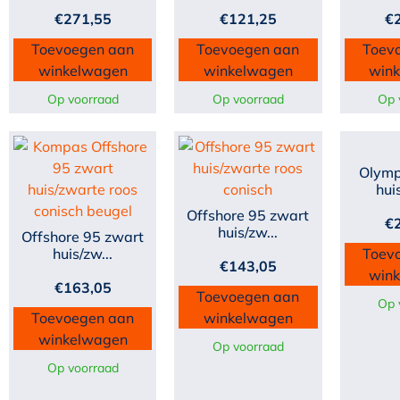
€
271,55
€
121,25
€
Toevoegen aan
Toevoegen aan
Toev
winkelwagen
winkelwagen
win
Op voorraad
Op voorraad
Op 
Olymp
hui
Offshore 95 zwart
€
huis/zw...
Offshore 95 zwart
huis/zw...
Toev
€
143,05
win
€
163,05
Toevoegen aan
Op 
Toevoegen aan
winkelwagen
winkelwagen
Op voorraad
Op voorraad