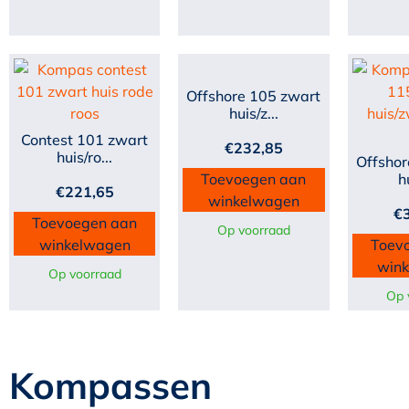
Offshore 105 zwart
huis/z...
Contest 101 zwart
€
232,85
huis/ro...
Offshor
Toevoegen aan
h
€
221,65
winkelwagen
€
Toevoegen aan
Op voorraad
winkelwagen
Toev
win
Op voorraad
Op 
Kompassen