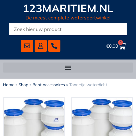
123MARITIEM.NL
De meest complete watersportwinkel
0
€
0,00
Home
»
Shop
»
Boot accessoires
»
Tonnetje waterdicht