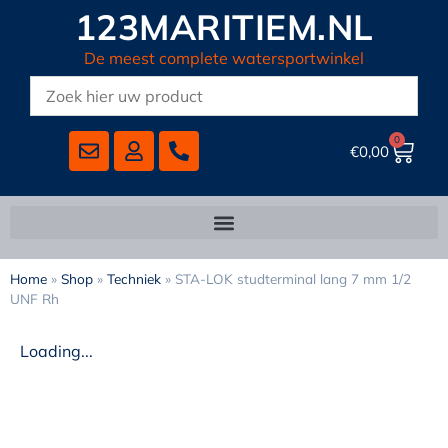
123MARITIEM.NL
De meest complete watersportwinkel
0
€
0,00
Home
»
Shop
»
Techniek
»
STA-LOK studterminal lang 7 mm 1/2
UNF Rh
Loading...