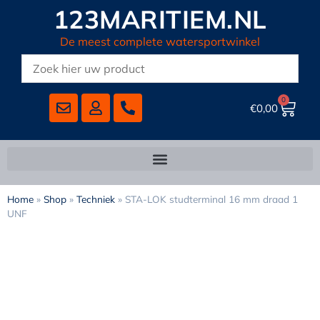
123MARITIEM.NL
De meest complete watersportwinkel
0
€
0,00
Home
»
Shop
»
Techniek
»
STA-LOK studterminal 16 mm draad 1
UNF